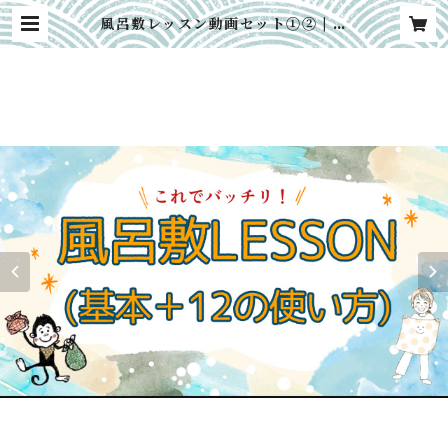
風呂敷レッスン動画セット①② | m
usubicco