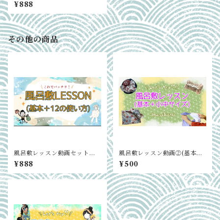
②
¥888
その他の商品
風呂敷レッスン動画セット①
風呂敷レッスン動画②(基本＋
②
小中サイズ編)
¥888
¥500